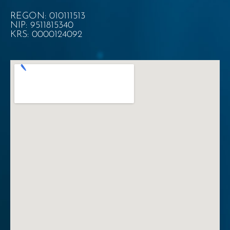
REGON: 010111513
NIP: 9511815340
KRS: 0000124092